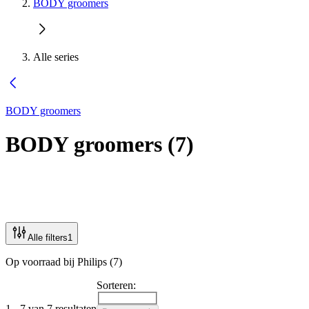
BODY groomers
Alle series
BODY groomers
BODY groomers
(
7
)
Alle filters
1
Op voorraad bij Philips (7)
Sorteren:
1 - 7 van 7 resultaten