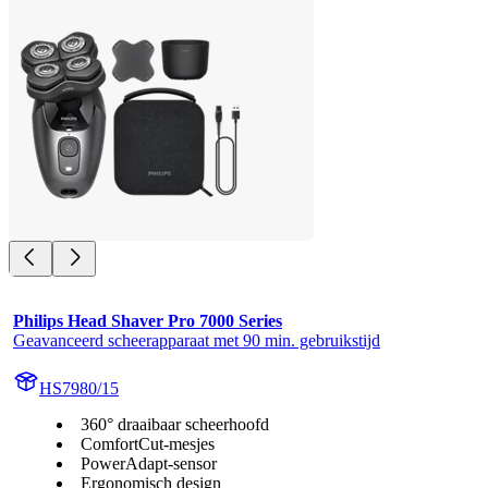
Philips Head Shaver Pro 7000 Series
Geavanceerd scheerapparaat met 90 min. gebruikstijd
HS7980/15
360° draaibaar scheerhoofd
ComfortCut-mesjes
PowerAdapt-sensor
Ergonomisch design