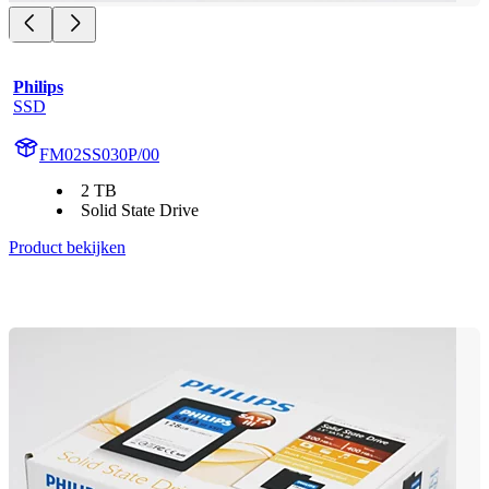
Philips
SSD
FM02SS030P/00
2 TB
Solid State Drive
Product bekijken