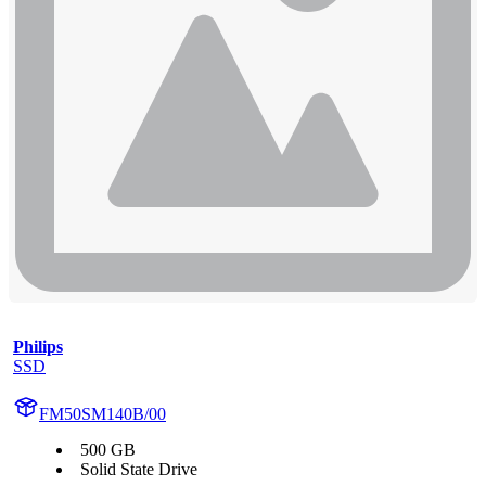
Philips
SSD
FM50SM140B/00
500 GB
Solid State Drive