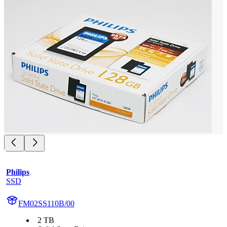
Philips
SSD
FM02SS110B/00
2 TB