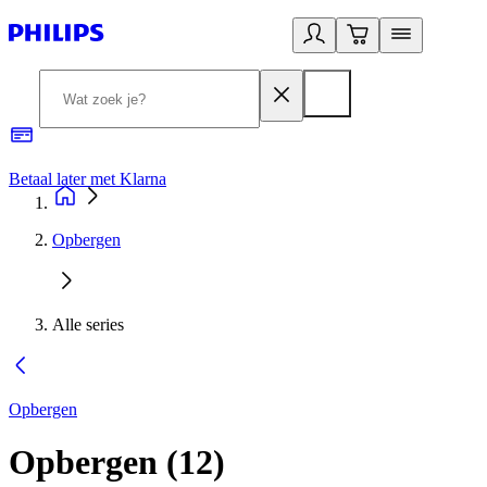
Betaal later met Klarna
R
Opbergen
Alle series
Opbergen
Opbergen
(
12
)