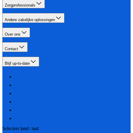
Zorgprofessionals
Andere zakelijke oplossingen
Over ons
Contact
Blijf up-to-date
Selecteer land / taal