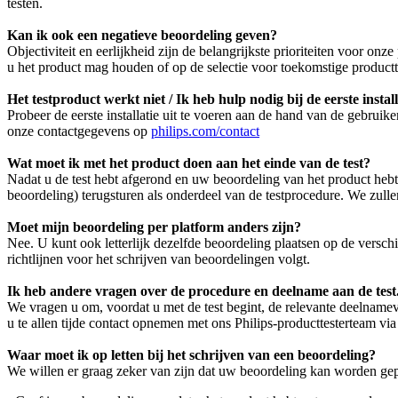
testen.
Kan ik ook een negatieve beoordeling geven?
Objectiviteit en eerlijkheid zijn de belangrijkste prioriteiten voor on
u het product mag houden of op de selectie voor toekomstige productt
Het testproduct werkt niet / Ik heb hulp nodig bij de eerste insta
Probeer de eerste installatie uit te voeren aan de hand van de gebruik
onze contactgegevens op 
philips.com/contact
Wat moet ik met het product doen aan het einde van de test?
Nadat u de test hebt afgerond en uw beoordeling van het product hebt g
beoordeling) terugsturen als onderdeel van de testprocedure. We zullen 
Moet mijn beoordeling per platform anders zijn?
Nee. U kunt ook letterlijk dezelfde beoordeling plaatsen op de verschi
richtlijnen voor het schrijven van beoordelingen volgt.
Ik heb andere vragen over de procedure en deelname aan de test
We vragen u om, voordat u met de test begint, de relevante deelnamev
u te allen tijde contact opnemen met ons Philips-producttesterteam via
Waar moet ik op letten bij het schrijven van een beoordeling?
We willen er graag zeker van zijn dat uw beoordeling kan worden gep