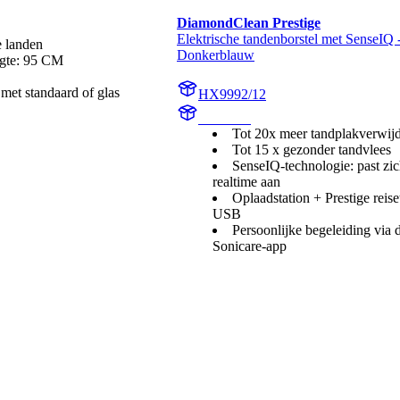
DiamondClean Prestige
Elektrische tandenborstel met SenseIQ -
 landen
Donkerblauw
gte: 95 CM
met standaard of glas
HX9992/12
HX999B
Tot 20x meer tandplakverwij
Tot 15 x gezonder tandvlees
SenseIQ-technologie: past zic
realtime aan
Oplaadstation + Prestige reise
USB
Persoonlijke begeleiding via d
Sonicare-app