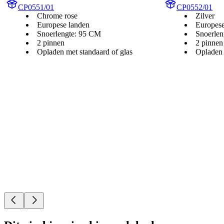
CP0551/01
CP0552/01
Chrome rose
Zilver
Europese landen
Europese
Snoerlengte: 95 CM
Snoerlen
2 pinnen
2 pinnen
Opladen met standaard of glas
Opladen 