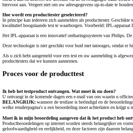
hiervoor aan. Vergeet niet om uw adresgegevens up-to-date te houden
Hoe wordt een producttester geselecteerd?
In principe kan iedereen zich aanmelden als producttester. Geschikte t
kwalitatief hoogstaande test te waarborgen. Voorbeeld: IPL-apparaat
Het IPL-apparaat is een innovatief ontharingssysteem van Philips. De
Deze technologie is niet geschikt voor huid met tatoeages, omdat er 
Als u zich hebt aangemeld voor een test en uw aanmelding is afgewe
producttesters dat we kunnen aannemen.
Proces voor de producttest
Ik heb het testproduct ontvangen. Wat moet ik nu doen?
U ontvangt in de komende dagen een e-mail van ons waarin u officieel
BELANGRIJK:
 wanneer de testfase is beëindigd en de beoordelings
welke retailerpagina's u een beoordeling moet achterlaten en krijgt u
Moet ik in mijn beoordeling aangeven dat ik het product heb on
Productbeoordelingen op internet worden steeds belangrijker en vorme
geloofwaardigheid en eerlijkheid, en deze factoren zijn daarom belan