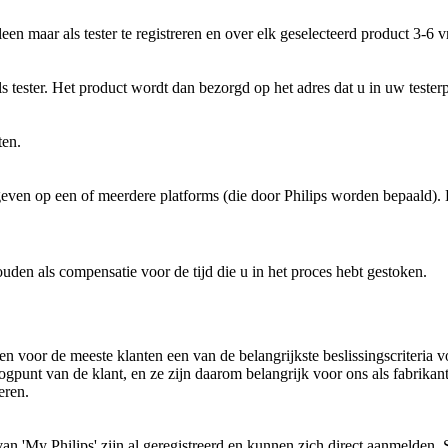
een maar als tester te registreren en over elk geselecteerd product 3-6
ls tester. Het product wordt dan bezorgd op het adres dat u in uw tester
ten.
ven op een of meerdere platforms (die door Philips worden bepaald). De
ouden als compensatie voor de tijd die u in het proces hebt gestoken.
n voor de meeste klanten een van de belangrijkste beslissingscriteria 
t oogpunt van de klant, en ze zijn daarom belangrijk voor ons als fabri
eren.
n 'My Philips' zijn al geregistreerd en kunnen zich direct aanmelden. S