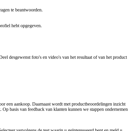
 vragen te beantwoorden.
profiel hebt opgegeven.
el desgewenst foto's en video's van het resultaat of van het product 
voor een aankoop. Daarnaast wordt met productbeoordelingen inzicht 
kant. Op basis van feedback van klanten kunnen we stappen ondernemen 
electeer vervolgens de test waarin u geïnteresseerd bent en meld u 