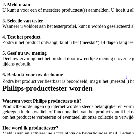
2. Meld u aan
U kunt u voor een of meerdere producttest(s) aanmelden. U hoeft u all
3. Selectie van tester
Wanneer u voldoet aan het testerprofiel, kunt u worden geselecteerd a
4. Test het product
Zodra u het product ontvangt, kunt u het (meestal*) 14 dagen lang tes
5. Geef nu uw mening
Deel uw ervaring met het product door uw eerlijke mening erover te ge
tijdens gebruik.
6. Bedankt voor uw deelname
1
Zodra het product verifieerbaar is beoordeeld, mag u het (meestal
) h
Philips-producttester worden
Waarom voert Philips producttests uit?
Productbeoordelingen op internet worden steeds belangrijker en vorme
gekregen in de kwaliteit of functionaliteit van het product vanuit he
om het product te verbeteren of eventueel uit onze collectie te verwijd
Hoe word ik producttester?
Meld u aan en activeer uw account via de bevestigingse-mail. Leden va