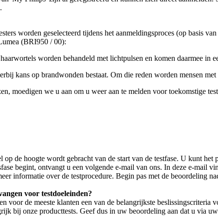
.
esters worden geselecteerd tijdens het aanmeldingsproces (op basis van 
 Lumea (BRI950 / 00):
 haarwortels worden behandeld met lichtpulsen en komen daarmee in een
hierbij kans op brandwonden bestaat. Om die reden worden mensen met v
zen, moedigen we u aan om u weer aan te melden voor toekomstige test
 op de hoogte wordt gebracht van de start van de testfase. U kunt het 
fase begint, ontvangt u een volgende e-mail van ons. In deze e-mail vin
 meer informatie over de testprocedure. Begin pas met de beoordeling na
tvangen voor testdoeleinden?
n voor de meeste klanten een van de belangrijkste beslissingscriteria 
grijk bij onze producttests. Geef dus in uw beoordeling aan dat u via u