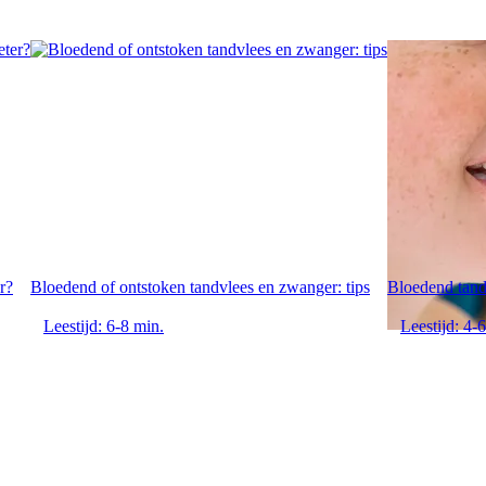
r?
Bloedend of ontstoken tandvlees en zwanger: tips
Bloedend tand
Leestijd: 6-8 min.
Leestijd: 4-