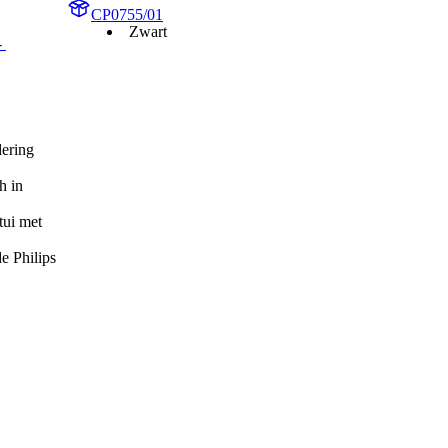
CP0755/01
Zwart
 
dering
h in
tui met
e Philips