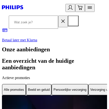
Betaal later met Klarna
R
Onze aanbiedingen
Een overzicht van de huidige
aanbiedingen
Actieve promoties
Alle promoties
Beeld en geluid
Persoonlijke verzorging
Verzorging vo