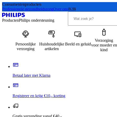
Consumentenproducten
Professionele gezondheidszorg
Over ons
B2B
Producten
Philips ondersteuning
Verzorging
Persoonlijke
Huishoudelijke
Beeld en geluid
voor moeder en
verzorging
artikelen
kind
Betaal later met Klarna
Registreer en krijg €10,- korting
Gratis verzending vanaf €40,-