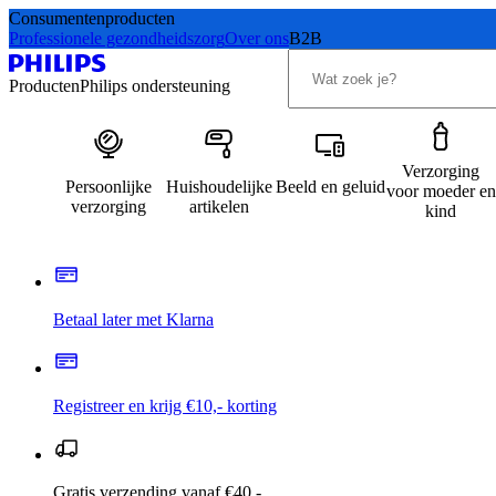
Consumentenproducten
Professionele gezondheidszorg
Over ons
B2B
Producten
Philips ondersteuning
Verzorging
Persoonlijke
Huishoudelijke
Beeld en geluid
voor moeder en
verzorging
artikelen
kind
Betaal later met Klarna
Registreer en krijg €10,- korting
Gratis verzending vanaf €40,-