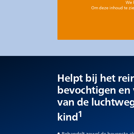
We k
Om deze inhoud te zie
Helpt bij het rei
bevochtigen en 
van de luchtwe
1
kind