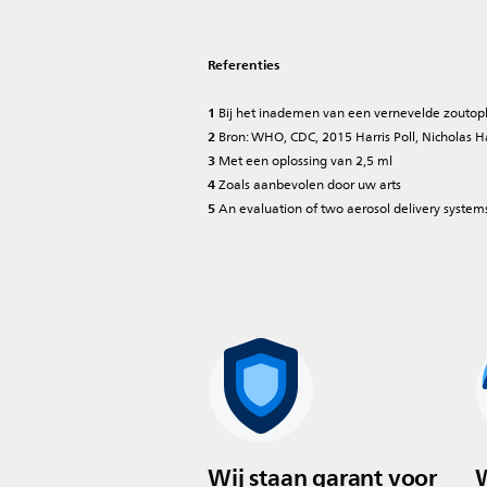
Referenties
1
Bij het inademen van een vernevelde zoutop
2
Bron: WHO, CDC, 2015 Harris Poll, Nicholas H
3
Met een oplossing van 2,5 ml
4
Zoals aanbevolen door uw arts
5
An evaluation of two aerosol delivery systems
Wij staan garant voor
W