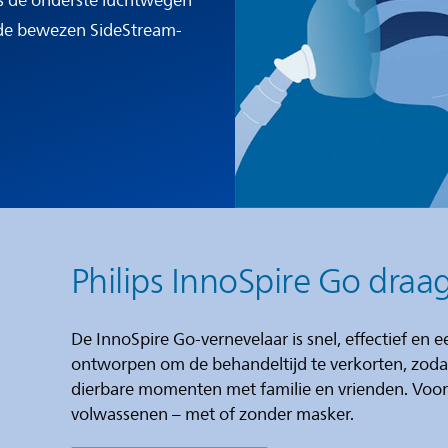
s de onderste luchtwegen
de bewezen SideStream-
Philips InnoSpire Go draa
De InnoSpire Go-vernevelaar is snel, effectief en e
ontworpen om de behandeltijd te verkorten, zodat
dierbare momenten met familie en vrienden. Voor
volwassenen – met of zonder masker.