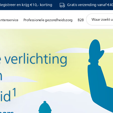
Registreer en krijg €10,- korting
Gratis verzending vanaf €40
support
antenservice
Professionele gezondheidszorg
B2B
zoeken
icoon
 verlichting
n
1
id