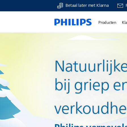
Betaal later met Klarna
Producten
Kl
Natuurlijke
bij griep e
verkoudhe