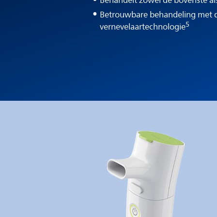
Behandelt zowel de bovenste al
Betrouwbare behandeling met 
5
vernevelaartechnologie