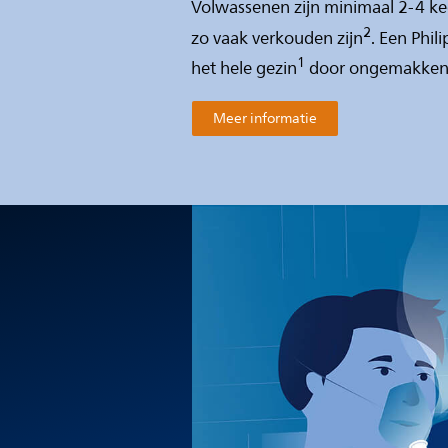
Volwassenen zijn minimaal 2-4 kee
2
zo vaak verkouden zijn
. Een Phil
1
het hele gezin
door ongemakken t
Meer informatie