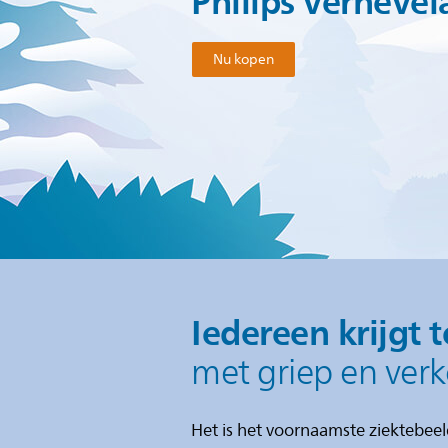
Philips vernevel
Nu kopen
Iedereen krijgt 
met griep en ver
Het is het voornaamste ziektebee