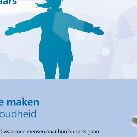
aars
te maken
koudheid
ld waarmee mensen naar hun huisarts gaan.