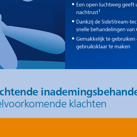
Een open luchtweg geeft 
1
nachtrust
Dankzij de SideStream-tec
snelle behandelingen van
Gemakkelijk te gebruiken –
gebruiksklaar te maken
zachtende inademingsbehande
eelvoorkomende klachten