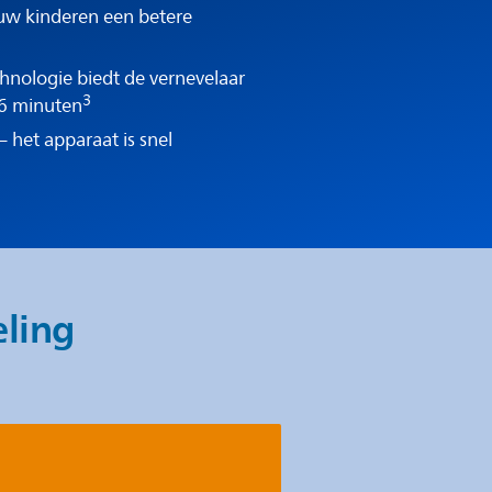
uw kinderen een betere
hnologie biedt de vernevelaar
3
 6 minuten
 het apparaat is snel
ling