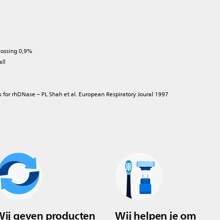
lossing 0,9%
all
 for rhDNase – PL Shah et al. European Respiratory Joural 1997
ij geven producten
Wij helpen je om