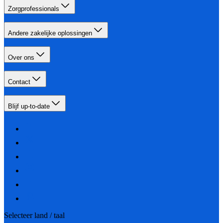
Zorgprofessionals
Andere zakelijke oplossingen
Over ons
Contact
Blijf up-to-date
Selecteer land / taal