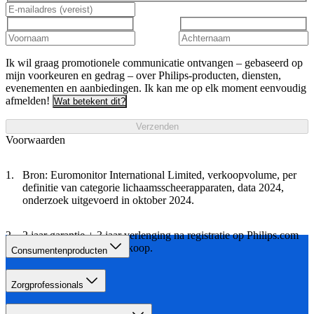
Ik wil graag promotionele communicatie ontvangen – gebaseerd op
mijn voorkeuren en gedrag – over Philips-producten, diensten,
evenementen en aanbiedingen. Ik kan me op elk moment eenvoudig
afmelden!
Wat betekent dit?
Verzenden
Voorwaarden
Bron: Euromonitor International Limited, verkoopvolume, per
definitie van categorie lichaamsscheerapparaten, data 2024,
onderzoek uitgevoerd in oktober 2024.
2 jaar garantie + 3 jaar verlenging na registratie op Philips.com
binnen 90 dagen na aankoop.
Consumentenproducten
Zorgprofessionals