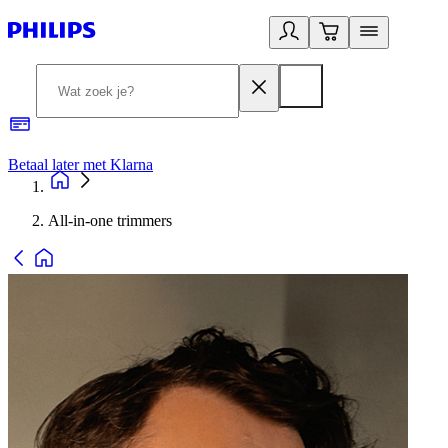
Betaal later met Klarna
R
All-in-one trimmers