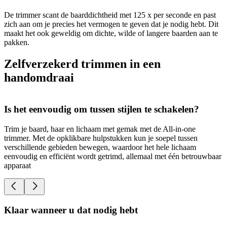
De trimmer scant de baarddichtheid met 125 x per seconde en past
zich aan om je precies het vermogen te geven dat je nodig hebt. Dit
maakt het ook geweldig om dichte, wilde of langere baarden aan te
pakken.
Zelfverzekerd trimmen in een
handomdraai
Is het eenvoudig om tussen stijlen te schakelen?
Trim je baard, haar en lichaam met gemak met de All-in-one
N
trimmer. Met de opklikbare hulpstukken kun je soepel tussen
d
verschillende gebieden bewegen, waardoor het hele lichaam
v
eenvoudig en efficiënt wordt getrimd, allemaal met één betrouwbaar
t
apparaat
Klaar wanneer u dat nodig hebt