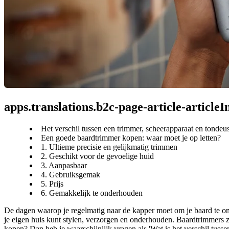
apps.translations.b2c-page-article-article
Het verschil tussen een trimmer, scheerapparaat en tondeu
Een goede baardtrimmer kopen: waar moet je op letten?
1. Ultieme precisie en gelijkmatig trimmen
2. Geschikt voor de gevoelige huid
3. Aanpasbaar
4. Gebruiksgemak
5. Prijs
6. Gemakkelijk te onderhouden
De dagen waarop je regelmatig naar de kapper moet om je baard te on
je eigen huis kunt stylen, verzorgen en onderhouden. Baardtrimmers zi
kopen? Dan heb je waarschijnlijk vragen als 'Wat is het verschil tus