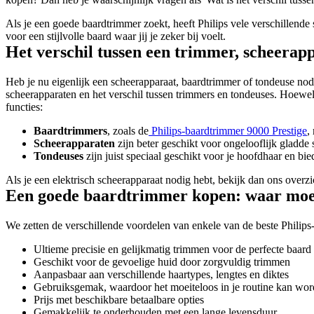
Als je een goede baardtrimmer zoekt, heeft Philips vele verschillend
voor een stijlvolle baard waar jij je zeker bij voelt.
Het verschil tussen een trimmer, scheerap
Heb je nu eigenlijk een scheerapparaat, baardtrimmer of tondeuse nod
scheerapparaten en het verschil tussen trimmers en tondeuses. Hoewel 
functies:
Baardtrimmers
, zoals de
 Philips-baardtrimmer 9000 Prestige
,
Scheerapparaten
 zijn beter geschikt voor ongelooflijk gladde
Tondeuses
 zijn juist speciaal geschikt voor je hoofdhaar en bie
Als je een elektrisch scheerapparaat nodig hebt, bekijk dan ons overzi
Een goede baardtrimmer kopen: waar moet 
We zetten de verschillende voordelen van enkele van de beste Philips-
Ultieme precisie en gelijkmatig trimmen voor de perfecte baard
Geschikt voor de gevoelige huid door zorgvuldig trimmen
Aanpasbaar aan verschillende haartypes, lengtes en diktes
Gebruiksgemak, waardoor het moeiteloos in je routine kan wor
Prijs met beschikbare betaalbare opties
Gemakkelijk te onderhouden met een lange levensduur