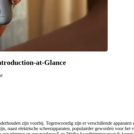
Introduction-at-Glance
se
derhouden zijn voorbij. Tegenwoordig zijn er verschillende apparaten 
jn, naast elektrische scheerapparaten, populairder geworden voor het ve
sen een trimmer en een tondeuse?' en 'Welke baardtrimmer moet ik kopen?