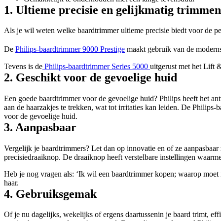
1. Ultieme precisie en gelijkmatig trimmen
Als je wil weten welke baardtrimmer ultieme precisie biedt voor de pe
De 
Philips-baardtrimmer 9000 Prestige
 maakt gebruik van de modernst
Tevens is de
 Philips-baardtrimmer Series 5000 
uitgerust met het Lift 
2. Geschikt voor de gevoelige huid
Een goede baardtrimmer voor de gevoelige huid? Philips heeft het an
aan de haarzakjes te trekken, wat tot irritaties kan leiden. De Philip
voor de gevoelige huid.
3. Aanpasbaar
Vergelijk je baardtrimmers? Let dan op innovatie en of ze aanpasbaar z
precisiedraaiknop. De draaiknop heeft verstelbare instellingen waarm
Heb je nog vragen als: ‘Ik wil een baardtrimmer kopen; waarop moet ik
haar.
4. Gebruiksgemak
Of je nu dagelijks, wekelijks of ergens daartussenin je baard trimt, e