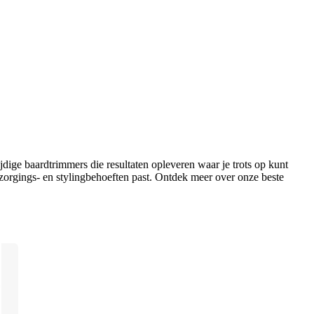
dige baardtrimmers die resultaten opleveren waar je trots op kunt 
zijn. Met dit overzicht kun je bepalen waar je op moet letten als je op zoek bent naar een baardtrimmer die het beste bij jouw persoonlijke verzorgings- en stylingbehoeften past. Ontdek meer over onze beste 