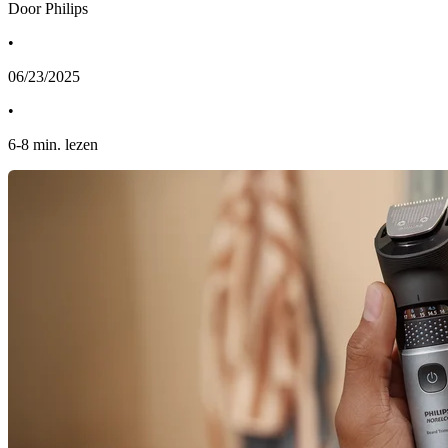
Door Philips
•
06/23/2025
•
6
-
8
min. lezen