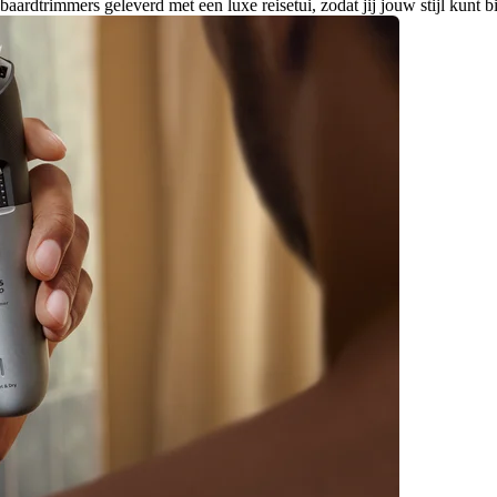
rdtrimmers geleverd met een luxe reisetui, zodat jij jouw stijl kunt b