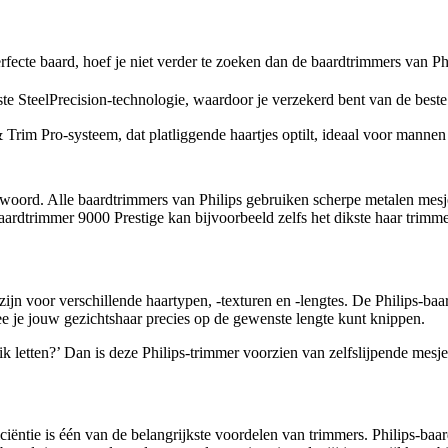
rfecte baard, hoef je niet verder te zoeken dan de baardtrimmers van Phi
e SteelPrecision-technologie, waardoor je verzekerd bent van de beste
& Trim Pro-systeem, dat platliggende haartjes optilt, ideaal voor manne
twoord. Alle baardtrimmers van Philips gebruiken scherpe metalen mesj
s-baardtrimmer 9000 Prestige kan bijvoorbeeld zelfs het dikste haar trim
ijn voor verschillende haartypen, -texturen en -lengtes. De Philips-baa
ee je jouw gezichtshaar precies op de gewenste lengte kunt knippen.
 letten?’ Dan is deze Philips-trimmer voorzien van zelfslijpende mesjes
fficiëntie is één van de belangrijkste voordelen van trimmers. Philips-ba