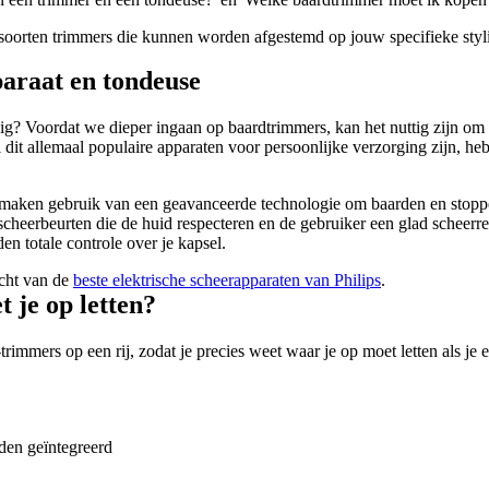
e soorten trimmers die kunnen worden afgestemd op jouw specifieke styli
paraat en tondeuse
ig? Voordat we dieper ingaan op baardtrimmers, kan het nuttig zijn om 
dit allemaal populaire apparaten voor persoonlijke verzorging zijn, he
 maken gebruik van een geavanceerde technologie om baarden en stoppe
 scheerbeurten die de huid respecteren en de gebruiker een glad scheerre
den totale controle over je kapsel.
cht van de 
beste elektrische scheerapparaten van Philips
.
je op letten?
trimmers op een rij, zodat je precies weet waar je op moet letten als je
den geïntegreerd