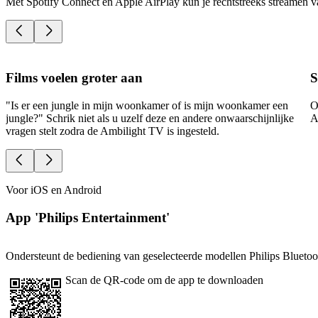
Met Spotify Connect en Apple AirPlay kun je rechtstreeks streamen vana
Films voelen groter aan
S
"Is er een jungle in mijn woonkamer of is mijn woonkamer een
O
jungle?" Schrik niet als u uzelf deze en andere onwaarschijnlijke
A
vragen stelt zodra de Ambilight TV is ingesteld.
Voor iOS en Android
App 'Philips Entertainment'
Ondersteunt de bediening van geselecteerde modellen Philips Bluetoo
Scan de QR-code om de app te downloaden