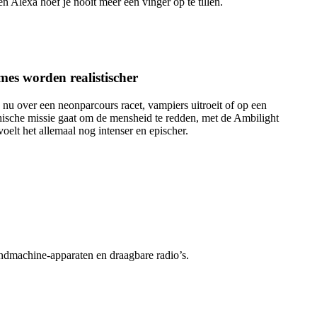
n Alexa hoef je nooit meer een vinger op te tillen.
es worden realistischer
 nu over een neonparcours racet, vampiers uitroeit of op een
ische missie gaat om de mensheid te redden, met de Ambilight
oelt het allemaal nog intenser en epischer.
ndmachine-apparaten en draagbare radio’s.