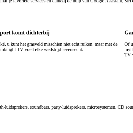
f je favoriete services en dankzij de hulp van Google Assistant, Siri e
port komt dichterbij
Gam
ké, u kunt het grasveld misschien niet echt ruiken, maar met de
Of u
mbilight TV voelt elke wedstrijd levensecht.
myth
TV v
th-luidsprekers, soundbars, party-luidsprekers, microsystemen, CD sou