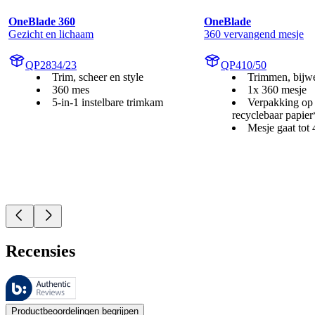
OneBlade 360
OneBlade
Gezicht en lichaam
360 vervangend mesje
QP2834/23
QP410/50
Trim, scheer en style
Trimmen, bijw
360 mes
1x 360 mesje
5-in-1 instelbare trimkam
Verpakking op 
recyclebaar papier
Mesje gaat to
Recensies
Deze beoordelingen worden beheerd door Bazaarvoice en voldoen aan h
De mening van onze klanten is nuttig voor iedereen, of het nu een re
Productbeoordelingen begrijpen