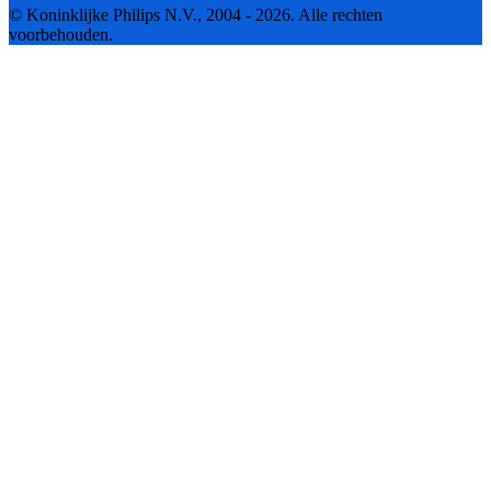
© Koninklijke Philips N.V., 2004 - 2026. Alle rechten
voorbehouden.