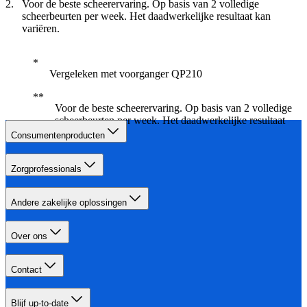
Voor de beste scheerervaring. Op basis van 2 volledige
scheerbeurten per week. Het daadwerkelijke resultaat kan
variëren.
Vergeleken met voorganger QP210
Voor de beste scheerervaring. Op basis van 2 volledige
scheerbeurten per week. Het daadwerkelijke resultaat
kan variëren.
Consumentenproducten
Zorgprofessionals
Andere zakelijke oplossingen
Over ons
Contact
Blijf up-to-date