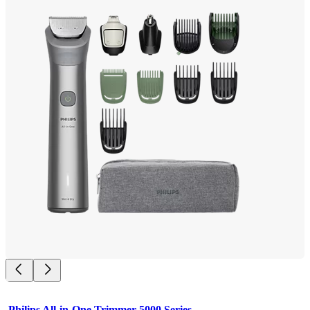
Philips All-in-One Trimmer 5000 Series