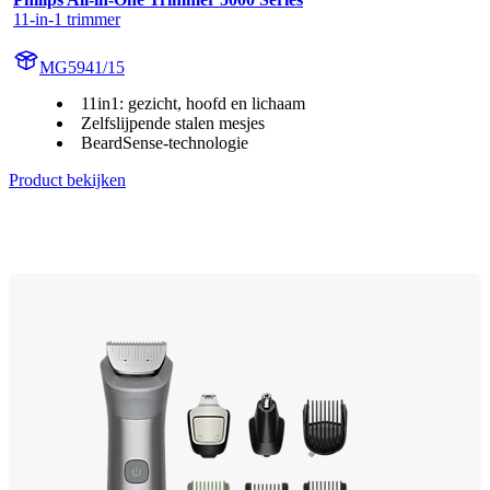
11-in-1 trimmer
MG5941/15
11in1: gezicht, hoofd en lichaam
Zelfslijpende stalen mesjes
BeardSense-technologie
Product bekijken