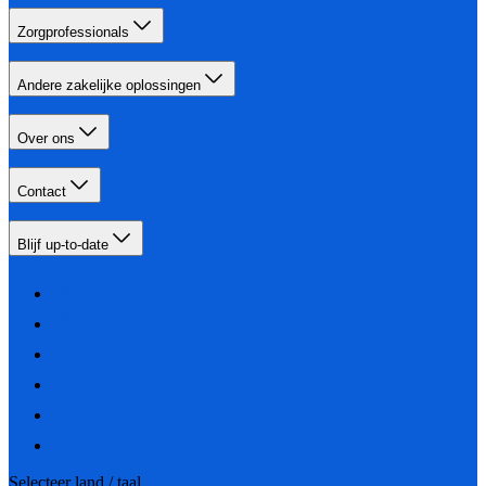
Zorgprofessionals
Andere zakelijke oplossingen
Over ons
Contact
Blijf up-to-date
Selecteer land / taal