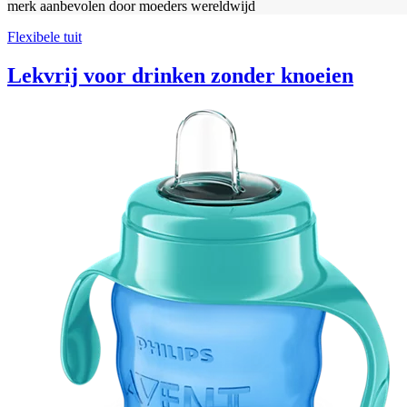
merk aanbevolen door moeders wereldwijd
Flexibele tuit
Lekvrij voor drinken zonder knoeien