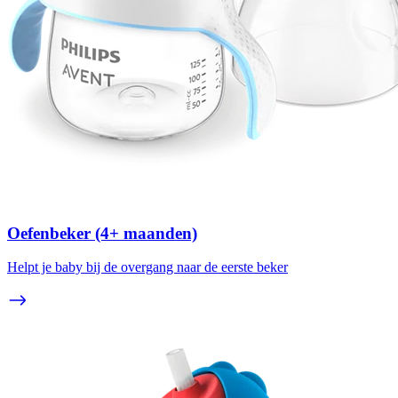
Oefenbeker (4+ maanden)
Helpt je baby bij de overgang naar de eerste beker