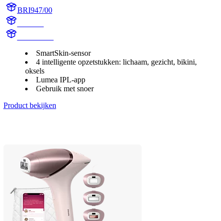
BRI947/00
BR1947
BR1947/00
SmartSkin-sensor
4 intelligente opzetstukken: lichaam, gezicht, bikini,
oksels
Lumea IPL-app
Gebruik met snoer
Product bekijken