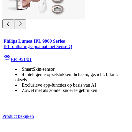
Philips Lumea IPL 9900 Series
IPL-ontharingsapparaat met SenseIQ
BRI951/01
SmartSkin-sensor
4 intelligente opzetstukken: lichaam, gezicht, bikini,
oksels
Exclusieve app-functies op basis van AI
Zowel met als zonder snoer te gebruiken
Product bekijken