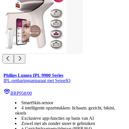
Philips Lumea IPL 9900 Series
IPL-ontharingsapparaat met SenseIQ
BRP958/00
SmartSkin-sensor
4 intelligente opzetstukken: lichaam, gezicht, bikini,
oksels
Exclusieve app-functies op basis van AI
Zowel met als zonder snoer te gebruiken
+ Gezichtshaarverwijderaar (BRR464)