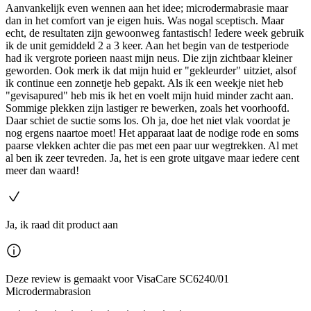
Aanvankelijk even wennen aan het idee; microdermabrasie maar
dan in het comfort van je eigen huis. Was nogal sceptisch. Maar
echt, de resultaten zijn gewoonweg fantastisch! Iedere week gebruik
ik de unit gemiddeld 2 a 3 keer. Aan het begin van de testperiode
had ik vergrote porieen naast mijn neus. Die zijn zichtbaar kleiner
geworden. Ook merk ik dat mijn huid er "gekleurder" uitziet, alsof
ik continue een zonnetje heb gepakt. Als ik een weekje niet heb
"gevisapured" heb mis ik het en voelt mijn huid minder zacht aan.
Sommige plekken zijn lastiger re bewerken, zoals het voorhoofd.
Daar schiet de suctie soms los. Oh ja, doe het niet vlak voordat je
nog ergens naartoe moet! Het apparaat laat de nodige rode en soms
paarse vlekken achter die pas met een paar uur wegtrekken. Al met
al ben ik zeer tevreden. Ja, het is een grote uitgave maar iedere cent
meer dan waard!
Ja, ik raad dit product aan
Deze review is gemaakt voor VisaCare SC6240/01
Microdermabrasion