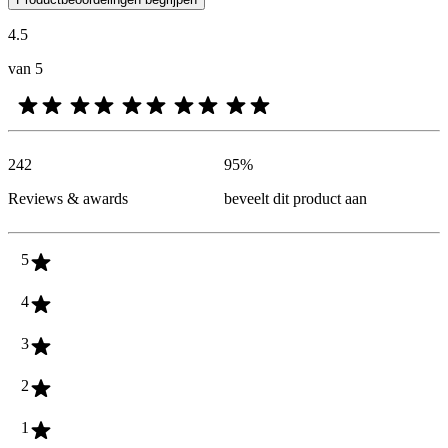
4.5
van 5
242
95
%
Reviews & awards
beveelt dit product aan
5
4
3
2
1