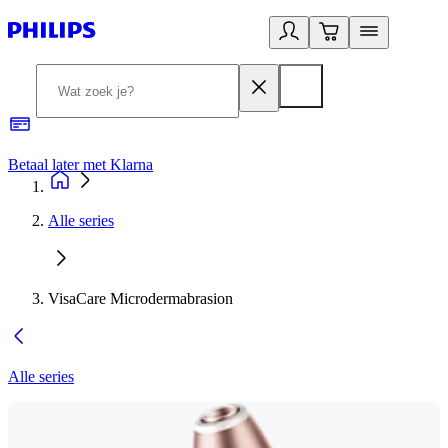
Betaal later met Klarna
R
Alle series
VisaCare Microdermabrasion
Alle series