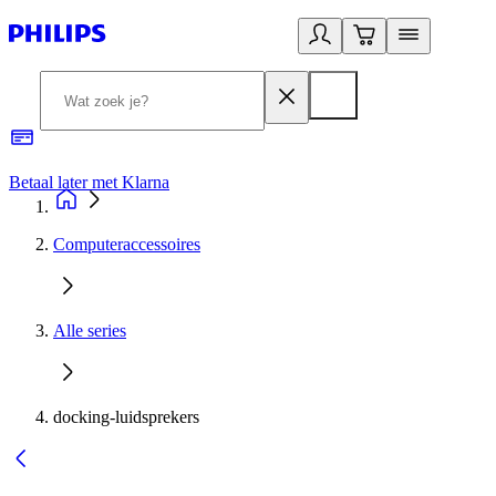
Betaal later met Klarna
R
Computeraccessoires
Alle series
docking-luidsprekers