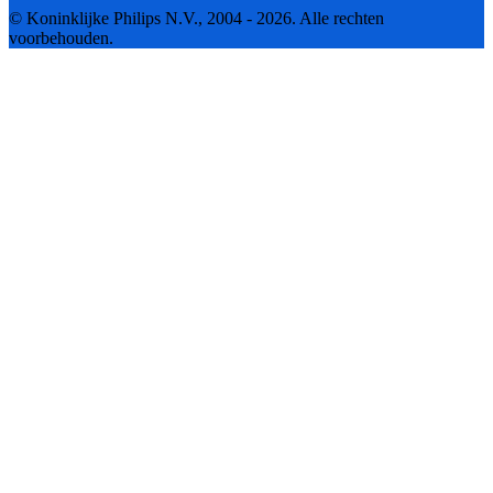
© Koninklijke Philips N.V., 2004 - 2026. Alle rechten
voorbehouden.