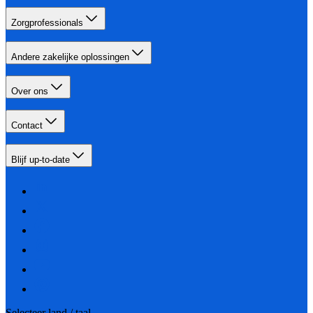
Zorgprofessionals
Andere zakelijke oplossingen
Over ons
Contact
Blijf up-to-date
Selecteer land / taal