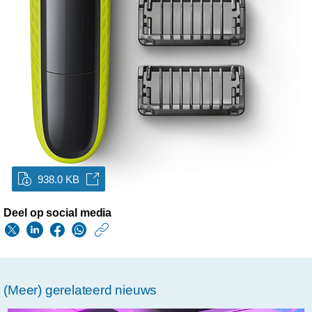
938.0 KB
Deel op social media
https://www.philips.n
w/about/news/archi
this-
(Meer) gerelateerd nieuws
is-