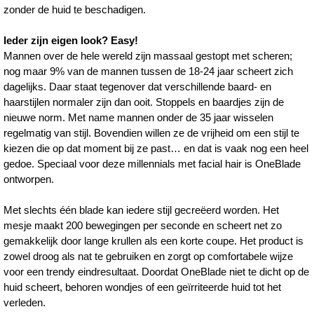
zonder de huid te beschadigen.
Ieder zijn eigen look? Easy!
Mannen over de hele wereld zijn massaal gestopt met scheren;
nog maar 9% van de mannen tussen de 18-24 jaar scheert zich
dagelijks. Daar staat tegenover dat verschillende baard- en
haarstijlen normaler zijn dan ooit. Stoppels en baardjes zijn de
nieuwe norm. Met name mannen onder de 35 jaar wisselen
regelmatig van stijl. Bovendien willen ze de vrijheid om een stijl te
kiezen die op dat moment bij ze past… en dat is vaak nog een heel
gedoe. Speciaal voor deze millennials met facial hair is OneBlade
ontworpen.
Met slechts één blade kan iedere stijl gecreëerd worden. Het
mesje maakt 200 bewegingen per seconde en scheert net zo
gemakkelijk door lange krullen als een korte coupe. Het product is
zowel droog als nat te gebruiken en zorgt op comfortabele wijze
voor een trendy eindresultaat. Doordat OneBlade niet te dicht op de
huid scheert, behoren wondjes of een geïrriteerde huid tot het
verleden.