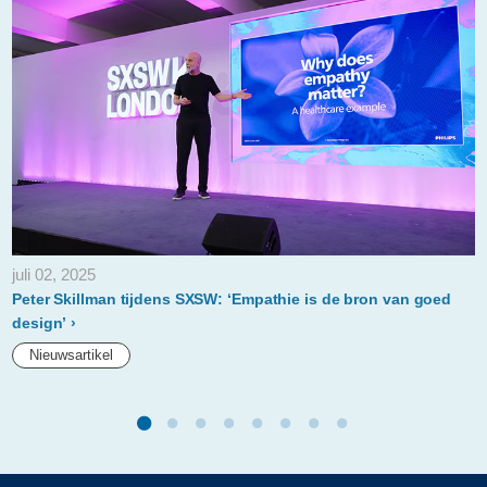
not-
a-
shaver-
this-
is-
philips-
oneblade.html
juli 02, 2025
Peter Skillman tijdens SXSW: ‘Empathie is de bron van goed
design’
Nieuwsartikel