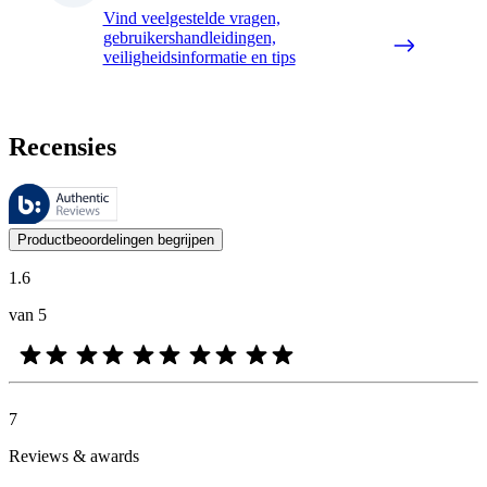
Vind veelgestelde vragen,
gebruikershandleidingen,
veiligheidsinformatie en tips
Recensies
Deze beoordelingen worden beheerd door Bazaarvoice en voldoen aan h
De mening van onze klanten is nuttig voor iedereen, of het nu een re
Productbeoordelingen begrijpen
1.6
van 5
7
Reviews & awards