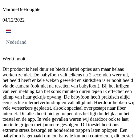
MartineDeHooghte
04/12/2022
Nederland
Werkt nooit
Dit product is heel duur en biedt allerlei opties aan maar helaas
werken ze niet. De babyfoon valt telkens na 2 seconden weer uit,
het beeld heeft enkele weken gewerkt en sindsdien is er nooit beeld
via de camera (ook niet na resetten van babyfoon). Bij het krijgen
van een melding kan het soms minuten duren tegen ik effectief een
glimp van haar gekrijs opvang. De babyfoon heeft praktisch altijd
een slechte internetverbinding en valt altijd uit. Hierdoor hebben wij
vele versterkers geplaatst, alsook speciaal overgestapt naar fiber
internet. Dit alles heeft niet geholpen dus het ligt duidelijk aan het
toestel en de app. In vele gevallen waren wij daardoor ook te laat
om in te grijpen met jammere gevolgen. Dit toestel heeft ons
extreme stress bezorgd en honderden trappen laten oplopen. Een
babyfoon is gemaakt om jou baby te kunnen controleren, dit toestel