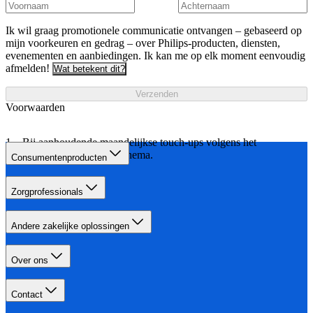
Ik wil graag promotionele communicatie ontvangen – gebaseerd op
mijn voorkeuren en gedrag – over Philips-producten, diensten,
evenementen en aanbiedingen. Ik kan me op elk moment eenvoudig
afmelden!
Wat betekent dit?
Verzenden
Voorwaarden
Bij aanhoudende maandelijkse touch-ups volgens het
aangegeven behandelschema.
Consumentenproducten
Zorgprofessionals
Andere zakelijke oplossingen
Over ons
Contact