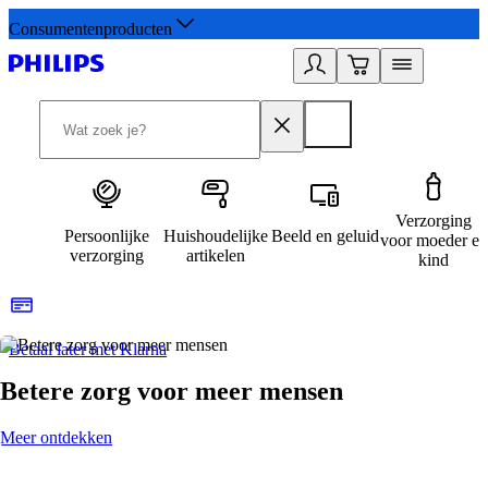
Consumentenproducten
Verzorging
Persoonlijke
Huishoudelijke
Beeld en geluid
voor moeder en
verzorging
artikelen
kind
Betaal later met Klarna
R
Betere zorg voor meer mensen
Meer ontdekken