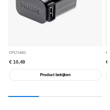
CP1714/01
HX
€ 10,49
€
Product bekijken