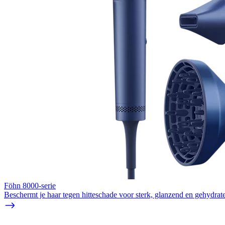
Föhn 8000-serie
Beschermt je haar tegen hitteschade voor sterk, glanzend en gehydrat