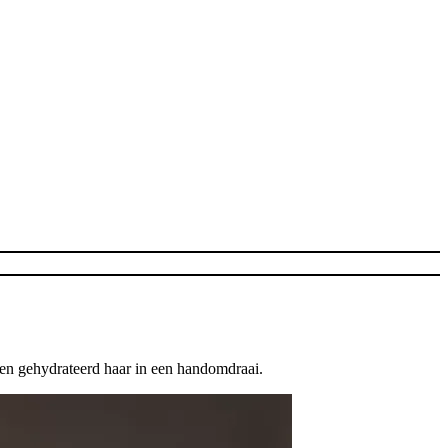
d en gehydrateerd haar in een handomdraai.
T