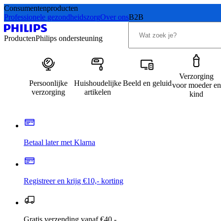
Consumentenproducten
Professionele gezondheidszorg
Over ons
B2B
Producten
Philips ondersteuning
Verzorging
Persoonlijke
Huishoudelijke
Beeld en geluid
voor moeder en
verzorging
artikelen
kind
Betaal later met Klarna
Registreer en krijg €10,- korting
Gratis verzending vanaf €40,-