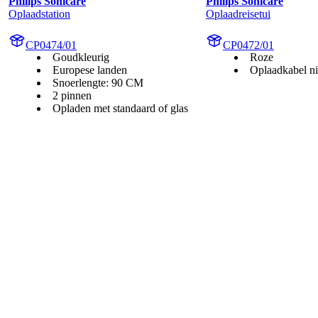
Philips Sonicare
Philips Sonicare
Oplaadstation
Oplaadreisetui
CP0474/01
CP0472/01
Goudkleurig
Roze
Europese landen
Oplaadkabel ni
Snoerlengte: 90 CM
2 pinnen
Opladen met standaard of glas