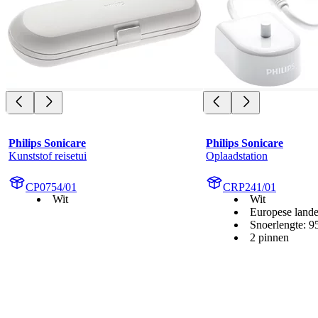
Philips Sonicare
Philips Sonicare
Kunststof reisetui
Oplaadstation
CP0754/01
CRP241/01
Wit
Wit
Europese land
Snoerlengte: 
2 pinnen