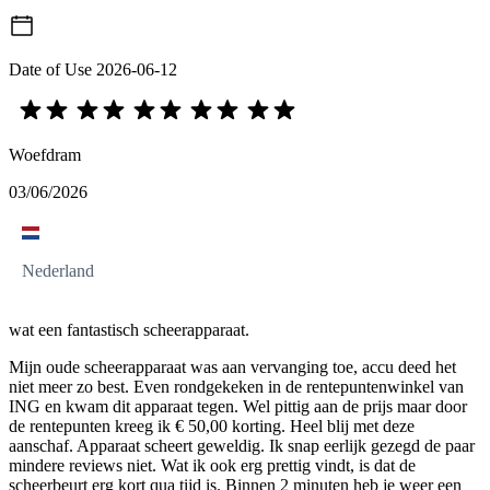
Date of Use
2026-06-12
Woefdram
03/06/2026
Nederland
wat een fantastisch scheerapparaat.
Mijn oude scheerapparaat was aan vervanging toe, accu deed het
niet meer zo best. Even rondgekeken in de rentepuntenwinkel van
ING en kwam dit apparaat tegen. Wel pittig aan de prijs maar door
de rentepunten kreeg ik € 50,00 korting. Heel blij met deze
aanschaf. Apparaat scheert geweldig. Ik snap eerlijk gezegd de paar
mindere reviews niet. Wat ik ook erg prettig vindt, is dat de
scheerbeurt erg kort qua tijd is. Binnen 2 minuten heb je weer een