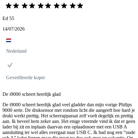
Ed 55
14/07/2026
Nederland
Geverifieerde koper
De i9000 scheert heerlijk glad
De i9000 scheert heerlijk glad veel gladder dan mijn vorige Philips
9000 serie. De druksensor met rondom licht die aangeeft hoe hard je
drukt werkt prettig. Het scheerapparaat zelf voelt degelijk en prettig
aan. Ik beveel hem zeker aan. Het enige vreemde vind ik dat er geen
lader bij zit en inplaats daarvan een oplaadsnoer met een USB A
aansluiting ter wel alles overgaat naar USB C. Ik had nog een “oude
usb A” lader liggen maar die moet nu dus ook mee op vakantie. Op