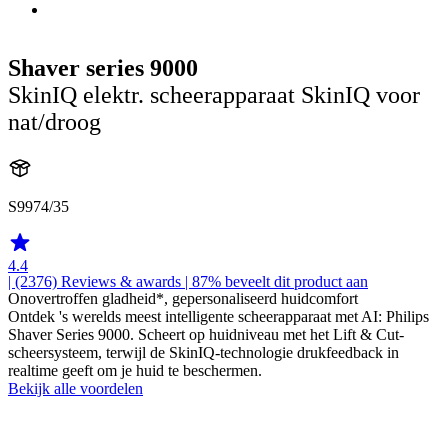
Shaver series 9000
SkinIQ elektr. scheerapparaat SkinIQ voor
nat/droog
S9974/35
4.4
| (2376)
Reviews & awards
| 87% beveelt dit product aan
Onovertroffen gladheid*, gepersonaliseerd huidcomfort
Ontdek 's werelds meest intelligente scheerapparaat met AI: Philips
Shaver Series 9000. Scheert op huidniveau met het Lift & Cut-
scheersysteem, terwijl de SkinIQ-technologie drukfeedback in
realtime geeft om je huid te beschermen.
Bekijk alle voordelen