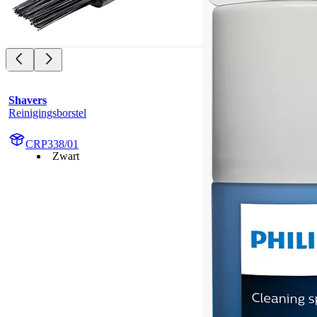
Shavers
Reinigingsborstel
CRP338/01
Zwart