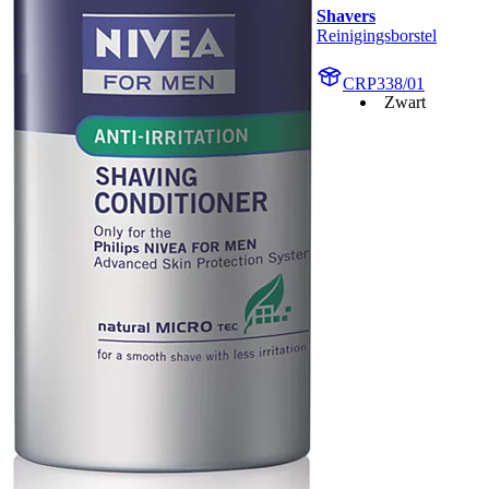
Shavers
Reinigingsborstel
CRP338/01
Zwart