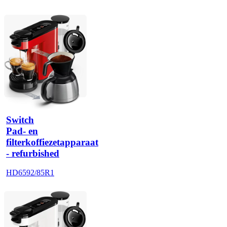
Switch
Pad- en
filterkoffiezetapparaat
- refurbished
HD6592/85R1