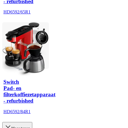
- refurbished
HD6592/65R1
Switch
Pad- en
filterkoffiezetapparaat
- refurbished
HD6592/84R1