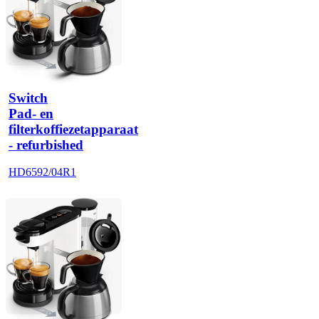
Switch
Pad- en
filterkoffiezetapparaat
- refurbished
HD6592/04R1