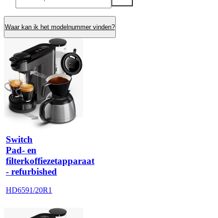
Waar kan ik het modelnummer vinden?
Switch
Pad- en
filterkoffiezetapparaat
- refurbished
HD6591/20R1