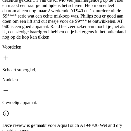
dezelfde gekocht. 1 van de AT940 viel jammergenoeg op de vloer
en maakt een raar geluid tijdens het scheren. Heb momenteel
daarom alleen nog maar 2 werkende AT940 en 1 duurdere uit de
S9**** serie wat een echte miskoop was. Philips zou er goed aan
doen om een lift and cut mesje voor de S9*** te ontwikkelen. AT
940 is een goed apparaat. Raad het zeer zeker aan mocht je ,net als
ik, een stevige baardgroei hebben en je het ergens in het buitenland
nog op de kop kan tikken.
Voordelen
Scheert superglad,
Nadelen
Gevoelig apparaat.
Deze review is gemaakt voor AquaTouch AT940/20 Wet and dry
electric shaver