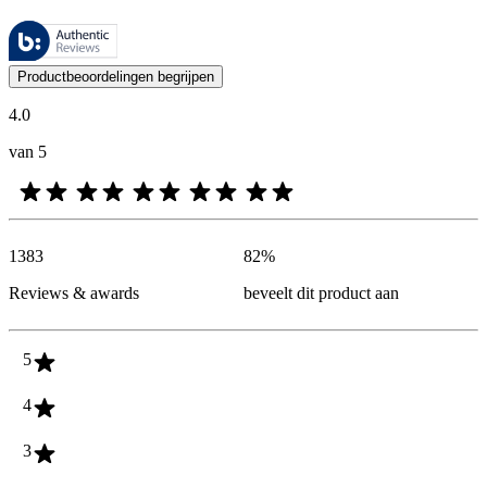
Deze beoordelingen worden beheerd door Bazaarvoice en voldoen aan h
De mening van onze klanten is nuttig voor iedereen, of het nu een re
Productbeoordelingen begrijpen
4.0
van 5
1383
82
%
Reviews & awards
beveelt dit product aan
5
4
3