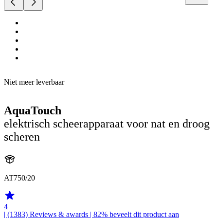
Niet meer leverbaar
AquaTouch
elektrisch scheerapparaat voor nat en droog
scheren
AT750/20
4
| (1383)
Reviews & awards
| 82% beveelt dit product aan