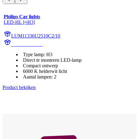
Philips Car lights
LED-HL [≈H3]
LUM11336U2510C2/10
11336U2510C2
Type lamp: H3
Direct te monteren LED-lamp
Compact ontwerp
6000 K helderwit licht
Aantal lampen: 2
Product bekijken