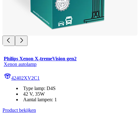
Philips Xenon X-tremeVision gen2
Xenon autolamp
42402XV2C1
Type lamp: D4S
42 V, 35W
Aantal lampen: 1
Product bekijken