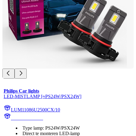
Philips Car lights
LED-MISTLAMP [≈PS24W/PSX24W]
LUM11086U2500CX/10
11086U2500CX
Type lamp: PS24W/PSX24W
Direct te monteren LED-lamp