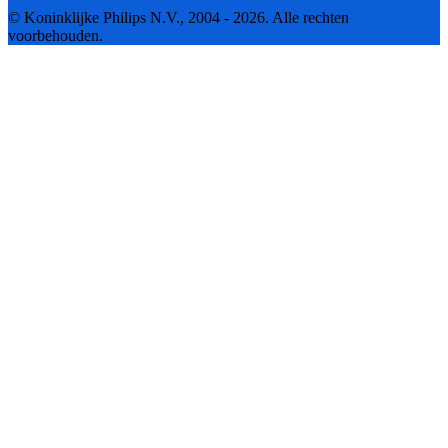
© Koninklijke Philips N.V., 2004 - 2026. Alle rechten
voorbehouden.