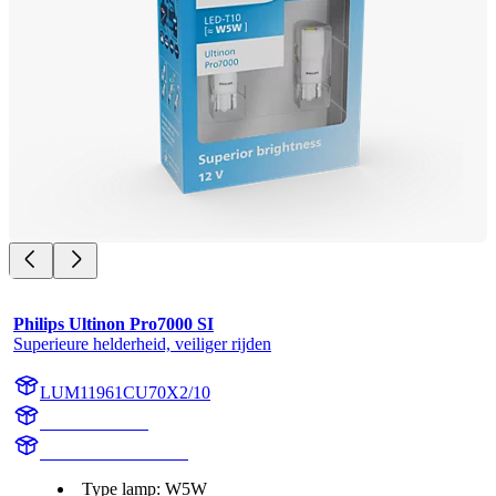
Philips Ultinon Pro7000 SI
Superieure helderheid, veiliger rijden
LUM11961CU70X2/10
11961CU70X2
LUM11961CU70X2
Type lamp: W5W