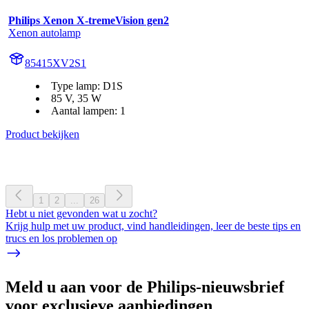
Philips Xenon X-tremeVision gen2
Xenon autolamp
85415XV2S1
Type lamp: D1S
85 V, 35 W
Aantal lampen: 1
Product bekijken
1
2
...
26
Hebt u niet gevonden wat u zocht?
Krijg hulp met uw product, vind handleidingen, leer de beste tips en
trucs en los problemen op
Meld u aan voor de Philips-nieuwsbrief
voor exclusieve aanbiedingen