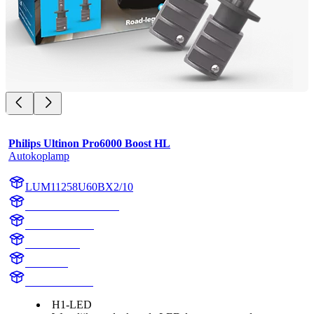
Philips Ultinon Pro6000 Boost HL
Autokoplamp
LUM11258U60BX2/10
LUM11258U60BX2
11258U60BX2
11258U60B
H1 Boost
H1 LED Boost
H1-LED