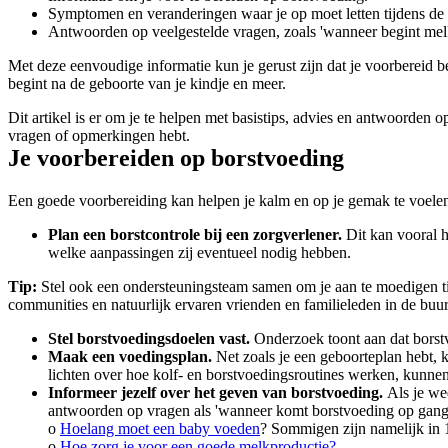
Symptomen en veranderingen waar je op moet letten tijdens d
Antwoorden op veelgestelde vragen, zoals 'wanneer begint mel
Met deze eenvoudige informatie kun je gerust zijn dat je voorbereid 
begint na de geboorte van je kindje en meer.
Dit artikel is er om je te helpen met basistips, advies en antwoorden o
vragen of opmerkingen hebt.
Je voorbereiden op borstvoeding
Een goede voorbereiding kan helpen je kalm en op je gemak te voelen b
Plan een borstcontrole bij een zorgverlener.
 Dit kan vooral 
welke aanpassingen zij eventueel nodig hebben.
Tip:
 Stel ook een ondersteuningsteam samen om je aan te moedigen tij
communities en natuurlijk ervaren vrienden en familieleden in de buur
Stel borstvoedingsdoelen vast.
 Onderzoek toont aan dat borst
Maak een voedingsplan. 
Net zoals je een geboorteplan hebt, 
lichten over hoe kolf- en borstvoedingsroutines werken, kunne
Informeer jezelf over het geven van borstvoeding. 
Als je we
antwoorden op vragen als 'wanneer komt borstvoeding op gang'
o 
Hoelang moet een baby voeden
? Sommigen zijn namelijk in 1
o
 Hoe zorg je voor een goede melkproductie?