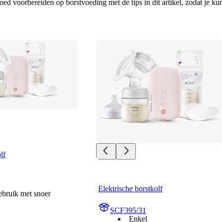
oed voorbereiden op borstvoeding met de tips in dit artikel, zodat je k
lf
Elektrische borstkolf
ebruik met snoer
SCF395/31
Enkel