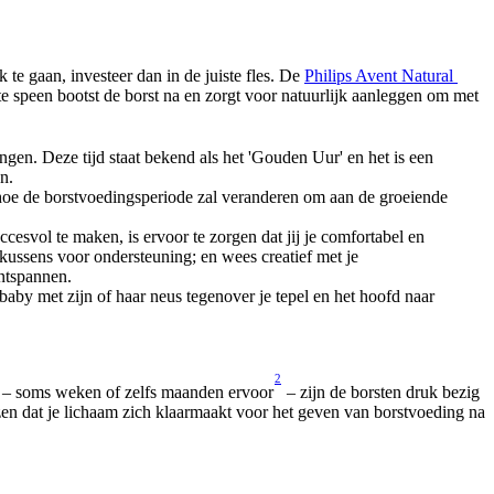
te gaan, investeer dan in de juiste fles. De 
Philips Avent Natural 
e speen bootst de borst na en zorgt voor natuurlijk aanleggen om met 
ngen. Deze tijd staat bekend als het 'Gouden Uur' en het is een 
n.
hoe de borstvoedingsperiode zal veranderen om aan de groeiende 
esvol te maken, is ervoor te zorgen dat jij je comfortabel en 
 kussens voor ondersteuning; en wees creatief met je 
ontspannen.
je baby met zijn of haar neus tegenover je tepel en het hoofd naar 
2
g – soms weken of zelfs maanden ervoor
 – zijn de borsten druk bezig 
 dat je lichaam zich klaarmaakt voor het geven van borstvoeding na 