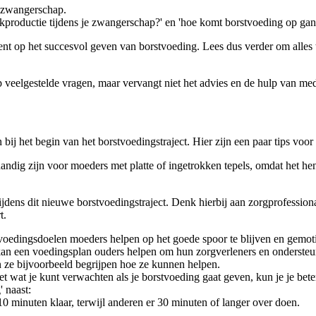
e zwangerschap.
kproductie tijdens je zwangerschap?' en 'hoe komt borstvoeding op gan
bent op het succesvol geven van borstvoeding. Lees dus verder om alles
p veelgestelde vragen, maar vervangt niet het advies en de hulp van medi
ij het begin van het borstvoedingstraject. Hier zijn een paar tips voor
handig zijn voor moeders met platte of ingetrokken tepels, omdat het h
dens dit nieuwe borstvoedingstraject. Denk hierbij aan zorgprofessiona
t.
voedingsdoelen moeders helpen op het goede spoor te blijven en gemoti
kan een voedingsplan ouders helpen om hun zorgverleners en ondersteuni
n ze bijvoorbeeld begrijpen hoe ze kunnen helpen.
et wat je kunt verwachten als je borstvoeding gaat geven, kun je je bete
 naast:
0 minuten klaar, terwijl anderen er 30 minuten of langer over doen.