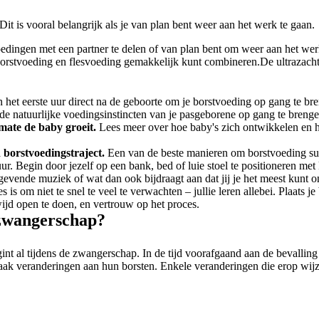
 Dit is vooral belangrijk als je van plan bent weer aan het werk te gaan.
oedingen met een partner te delen of van plan bent om weer aan het werk 
 borstvoeding en flesvoeding gemakkelijk kunt combineren.De ultrazacht
n het eerste uur direct na de geboorte om je borstvoeding op gang te bre
 natuurlijke voedingsinstincten van je pasgeborene op gang te brenge
mate de baby groeit.
 Lees meer over hoe baby's zich ontwikkelen en 
d borstvoedingstraject.
 Een van de beste manieren om borstvoeding succ
uur. Begin door jezelf op een bank, bed of luie stoel te positioneren met
evende muziek of wat dan ook bijdraagt aan dat jij je het meest kunt 
es is om niet te snel te veel te verwachten – jullie leren allebei. Plaats 
jd open te doen, en vertrouw op het proces.
 zwangerschap?
t al tijdens de zwangerschap. In de tijd voorafgaand aan de bevallin
 veranderingen aan hun borsten. Enkele veranderingen die erop wijzen