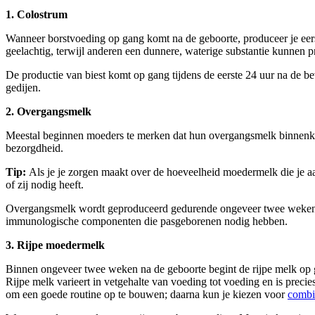
1. Colostrum
Wanneer borstvoeding op gang komt na de geboorte, produceer je eerst 
geelachtig, terwijl anderen een dunnere, waterige substantie kunnen 
De productie van biest komt op gang tijdens de eerste 24 uur na de be
gedijen.
2. Overgangsmelk
Meestal beginnen moeders te merken dat hun overgangsmelk binnenkomt 
bezorgdheid.
Tip: 
Als je je zorgen maakt over de hoeveelheid moedermelk die je aan
of zij nodig heeft.
Overgangsmelk wordt geproduceerd gedurende ongeveer twee weken tusse
immunologische componenten die pasgeborenen nodig hebben.
3. Rijpe moedermelk
Binnen ongeveer twee weken na de geboorte begint de rijpe melk op g
Rijpe melk varieert in vetgehalte van voeding tot voeding en is prec
om een goede routine op te bouwen; daarna kun je kiezen voor 
combi