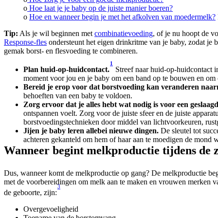
o
 Hoe laat je je baby op de juiste manier boeren?
o 
Hoe en wanneer begin je met het afkolven van moedermelk?
Tip:
 Als je wil beginnen met 
combinatievoeding
, of je nu hoopt de v
Response-fles
 ondersteunt het eigen drinkritme van je baby, zodat je
gemak borst- en flesvoeding te combineren.
1
Plan huid-op-huidcontact.
 Streef naar huid-op-huidcontact i
moment voor jou en je baby om een band op te bouwen en om de
Bereid je erop voor dat borstvoeding kan veranderen naar
behoeften van een baby te voldoen.
Zorg ervoor dat je alles hebt wat nodig is voor een geslaag
ontspannen voelt. Zorg voor de juiste sfeer en de juiste apparat
borstvoedingstechnieken door middel van lichtvoorkeuren, rustg
Jijen je baby leren allebei nieuwe dingen.
 De sleutel tot succ
achteren gekanteld om hem of haar aan te moedigen de mond wi
Wanneer begint melkproductie tijdens de
Dus, wanneer komt de melkproductie op gang? De melkproductie begin
met de voorbereidingen om melk aan te maken en vrouwen merken vaak
3
de geboorte, zijn:
Overgevoeligheid
Toename van de borstomvang