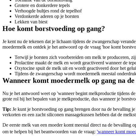
Grotere en donkerdere tepels
Verhoogde bultjes rond de tepelhof
Verdonkerde aderen op je borsten
Lekken van biest
Hoe komt borstvoeding op gang?
Je kent nu de tekenen dat je lichaam tijdens de zwangerschap verand
moedermelk en ontdek je het antwoord op de vraag 'hoe komt borstvo
Terwijl je borsten zich voorbereiden om melk te produceren, zi
Prolactine maakt de melk en wordt geactiveerd wanneer de tepe
Oxytocine spuit de melk uit en wordt geactiveerd door het geluid
Tijdens de zwangerschap wordt moedermelk meestal onderdrukt d
Wanneer komt moedermelk op gang na de 
Nu je het antwoord weet op 'wanneer begint melkproductie tijdens de
grote rol bij het bepalen van je melkproductie, dus wanneer je borstv
Tip:
 Je kunt je borstvoeding op gang brengen door na de bevalling je 
verkorten en een zacht siliconen massagekussen hebben dat de melkstr
De eerste melk van een moeder komt meestal direct na de bevalling o
om te helpen bij het beantwoorden van de vraag: 
'wanneer komt moe