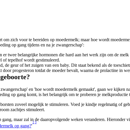
ert om zich voor te bereiden op moedermelk; maar hoe wordt moedermelk
eding op gang tijdens en na je zwangerschap':
jn er twee belangrijke hormonen die hard aan het werk zijn om de melk 
l of tepelhof wordt gestimuleerd.
, de geur of het zuigen van een baby. Dit staat bekend als de toeschiet
oor progesteron totdat de moeder bevalt, waarna de prolactine in wer
geboorte?
 zwangerschap' en 'hoe wordt moedermelk gemaakt', gaan we kijken naar 
oeding op gang komt, is het belangrijk om te proberen je melkproductie 
borsten zoveel mogelijk te stimuleren. Voed je kindje regelmatig of ge
oom zachtjes stimuleert.
p gang, maar zal in de daaropvolgende weken veranderen. Hieronder vi
2
3
dermelk op gang?
'