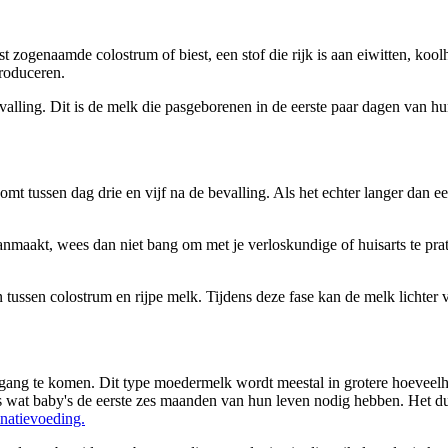
zogenaamde colostrum of biest, een stof die rijk is aan eiwitten, kool
produceren.
valling. Dit is de melk die pasgeborenen in de eerste paar dagen van hu
tussen dag drie en vijf na de bevalling. Als het echter langer dan een
maakt, wees dan niet bang om met je verloskundige of huisarts te praten 
n colostrum en rijpe melk. Tijdens deze fase kan de melk lichter van 
ang te komen. Dit type moedermelk wordt meestal in grotere hoeveelhe
ies wat baby's de eerste zes maanden van hun leven nodig hebben. Het d
natievoeding.