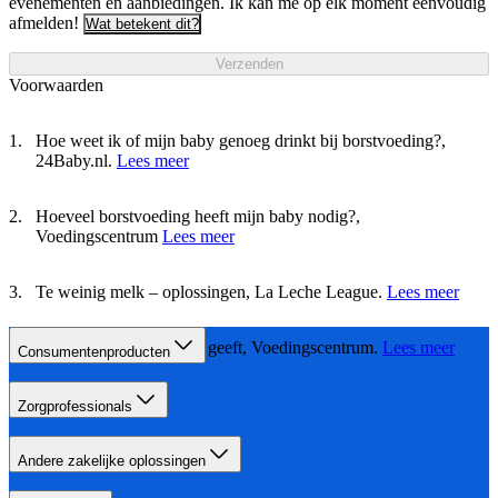
evenementen en aanbiedingen. Ik kan me op elk moment eenvoudig
afmelden!
Wat betekent dit?
Verzenden
Voorwaarden
Hoe weet ik of mijn baby genoeg drinkt bij borstvoeding?,
24Baby.nl.
Lees meer
Hoeveel borstvoeding heeft mijn baby nodig?,
Voedingscentrum
Lees meer
Te weinig melk – oplossingen, La Leche League.
Lees meer
Eten als je borstvoeding geeft, Voedingscentrum.
Lees meer
Consumentenproducten
Zorgprofessionals
Andere zakelijke oplossingen