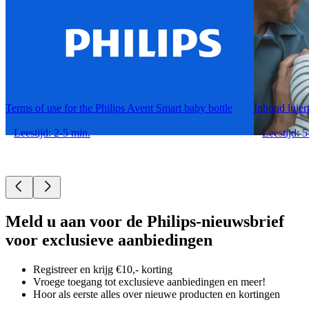
Terms of use for the Philips Avent Smart baby bottle
Inhoud luiert
Leestijd: 2-5 min.
Leestijd: 5
Meld u aan voor de Philips-nieuwsbrief
voor exclusieve aanbiedingen
Registreer en krijg €10,- korting
Vroege toegang tot exclusieve aanbiedingen en meer!
Hoor als eerste alles over nieuwe producten en kortingen