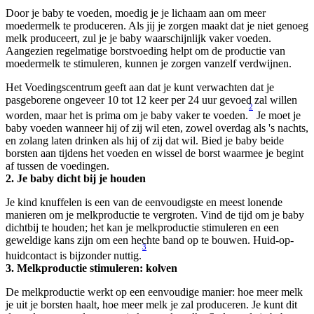
Door je baby te voeden, moedig je je lichaam aan om meer 
moedermelk te produceren. Als jij je zorgen maakt dat je niet genoeg 
melk produceert, zul je je baby waarschijnlijk vaker voeden. 
Aangezien regelmatige borstvoeding helpt om de productie van 
moedermelk te stimuleren, kunnen je zorgen vanzelf verdwijnen.
Het Voedingscentrum geeft aan dat je kunt verwachten dat je 
pasgeborene ongeveer 10 tot 12 keer per 24 uur gevoed zal willen 
2
worden, maar het is prima om je baby vaker te voeden.
 Je moet je 
baby voeden wanneer hij of zij wil eten, zowel overdag als 's nachts, 
en zolang laten drinken als hij of zij dat wil. Bied je baby beide 
borsten aan tijdens het voeden en wissel de borst waarmee je begint 
af tussen de voedingen.
2. Je baby dicht bij je houden
Je kind knuffelen is een van de eenvoudigste en meest lonende 
manieren om je melkproductie te vergroten. Vind de tijd om je baby 
dichtbij te houden; het kan je melkproductie stimuleren en een 
geweldige kans zijn om een hechte band op te bouwen. Huid-op-
3
huidcontact is bijzonder nuttig.
3. Melkproductie stimuleren: kolven
De melkproductie werkt op een eenvoudige manier: hoe meer melk 
je uit je borsten haalt, hoe meer melk je zal produceren. Je kunt dit 