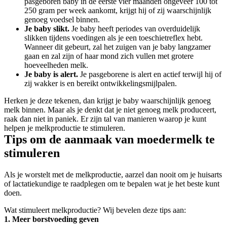
pasgeboren baby in de eerste vier maanden ongeveer 100 tot 
250 gram per week aankomt, krijgt hij of zij waarschijnlijk 
genoeg voedsel binnen.
Je baby slikt.
 Je baby heeft periodes van overduidelijk 
slikken tijdens voedingen als je een toeschietreflex hebt. 
Wanneer dit gebeurt, zal het zuigen van je baby langzamer 
gaan en zal zijn of haar mond zich vullen met grotere 
hoeveelheden melk.
Je baby is alert.
 Je pasgeborene is alert en actief terwijl hij of 
zij wakker is en bereikt ontwikkelingsmijlpalen.
Herken je deze tekenen, dan krijgt je baby waarschijnlijk genoeg 
melk binnen. Maar als je denkt dat je niet genoeg melk produceert, 
raak dan niet in paniek. Er zijn tal van manieren waarop je kunt 
helpen je melkproductie te stimuleren.
Tips om de aanmaak van moedermelk te 
stimuleren
Als je worstelt met de melkproductie, aarzel dan nooit om je huisarts 
of lactatiekundige te raadplegen om te bepalen wat je het beste kunt 
doen.
Wat stimuleert melkproductie? Wij bevelen deze tips aan:
1. Meer borstvoeding geven