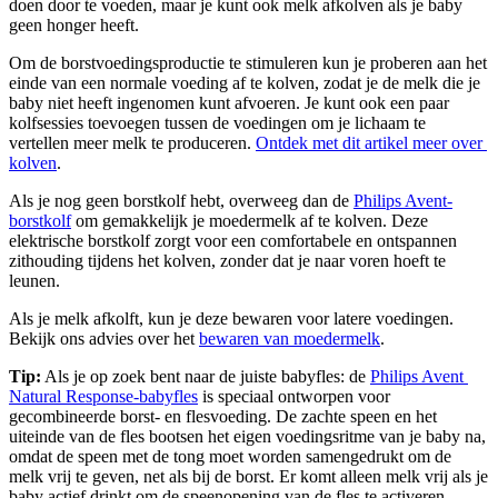
doen door te voeden, maar je kunt ook melk afkolven als je baby 
geen honger heeft.
Om de borstvoedingsproductie te stimuleren kun je proberen aan het 
einde van een normale voeding af te kolven, zodat je de melk die je 
baby niet heeft ingenomen kunt afvoeren. Je kunt ook een paar 
kolfsessies toevoegen tussen de voedingen om je lichaam te 
vertellen meer melk te produceren. 
Ontdek met dit artikel meer over 
kolven
.
Als je nog geen borstkolf hebt, overweeg dan de 
Philips Avent-
borstkolf
 om gemakkelijk je moedermelk af te kolven. Deze 
elektrische borstkolf zorgt voor een comfortabele en ontspannen 
zithouding tijdens het kolven, zonder dat je naar voren hoeft te 
leunen.
Als je melk afkolft, kun je deze bewaren voor latere voedingen. 
Bekijk ons advies over het 
bewaren van moedermelk
.
Tip:
 Als je op zoek bent naar de juiste babyfles: de 
Philips Avent 
Natural Response-babyfles
 is speciaal ontworpen voor 
gecombineerde borst- en flesvoeding. De zachte speen en het 
uiteinde van de fles bootsen het eigen voedingsritme van je baby na, 
omdat de speen met de tong moet worden samengedrukt om de 
melk vrij te geven, net als bij de borst. Er komt alleen melk vrij als je 
baby actief drinkt om de speenopening van de fles te activeren. 