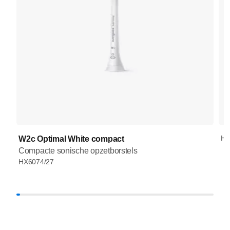
HX
W2c Optimal White compact
Compacte sonische opzetborstels
HX6074/27