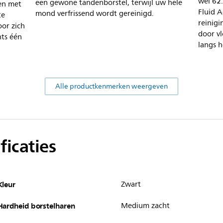
wel 62
een gewone tandenborstel, terwijl uw hele
en met
Fluid 
mond verfrissend wordt gereinigd.
te
reinigi
oor zich
door vl
hts één
langs h
Alle productkenmerken weergeven
ficaties
Kleur
Zwart
Hardheid borstelharen
Medium zacht