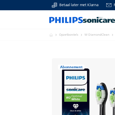
Betaal later met Klarna
Opzetborstels
W DiamondClean
Abonnement