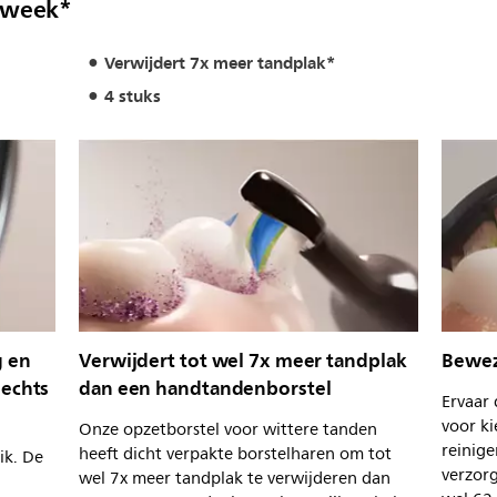
1 week*
Verwijdert 7x meer tandplak*
4 stuks
g en
Verwijdert tot wel 7x meer tandplak
Bewez
lechts
dan een handtandenborstel
Ervaar
voor ki
Onze opzetborstel voor wittere tanden
reinige
heeft dicht verpakte borstelharen om tot
ik. De
verzor
wel 7x meer tandplak te verwijderen dan