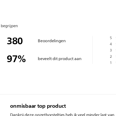
 begrijpen
380
5
Beoordelingen
4
3
97
%
2
beveelt dit product aan
1
onmisbaar top product
Dankzij deze opzetborsteltjes heb ik veel minder last van