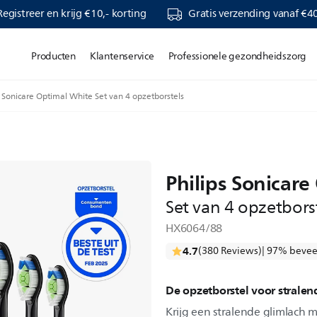
Registreer en krijg €10,- korting
Gratis verzending vanaf €40
Producten
Klantenservice
Professionele gezondheidszorg
Sonicare Optimal White Set van 4 opzetborstels
Philips Sonicar
Set van 4 opzetbors
HX6064/88
4.7
(380 Reviews)
| 97% bevee
De opzetborstel voor stralen
Krijg een stralende glimlach m