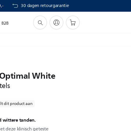
,-
30 dagen retourgarantie
B2B
e Optimal White
tels
lt dit product aan
d wittere tanden.
et deze klinisch geteste