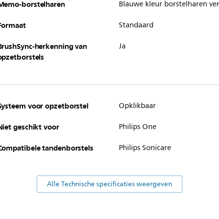
Memo-borstelharen
Blauwe kleur borstelharen ve
Formaat
Standaard
BrushSync-herkenning van
Ja
opzetborstels
Systeem voor opzetborstel
Opklikbaar
Niet geschikt voor
Philips One
Compatibele tandenborstels
Philips Sonicare
Alle Technische specificaties weergeven