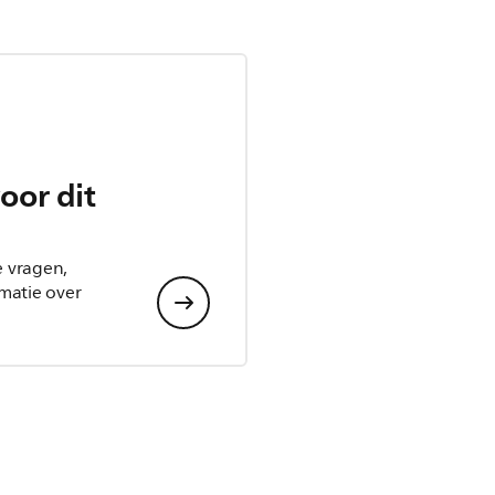
oor dit
e vragen,
matie over