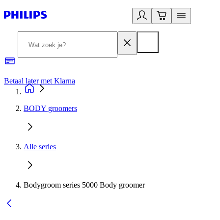
Betaal later met Klarna
R
BODY groomers
Alle series
Bodygroom series 5000 Body groomer