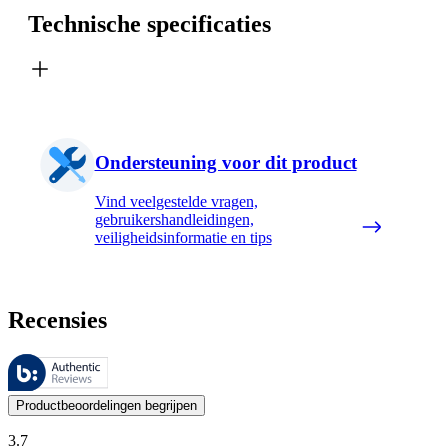
Technische specificaties
Ondersteuning voor dit product
Vind veelgestelde vragen,
gebruikershandleidingen,
veiligheidsinformatie en tips
Recensies
Deze beoordelingen worden beheerd door Bazaarvoice en voldoen aan h
De mening van onze klanten is nuttig voor iedereen, of het nu een re
Productbeoordelingen begrijpen
3.7