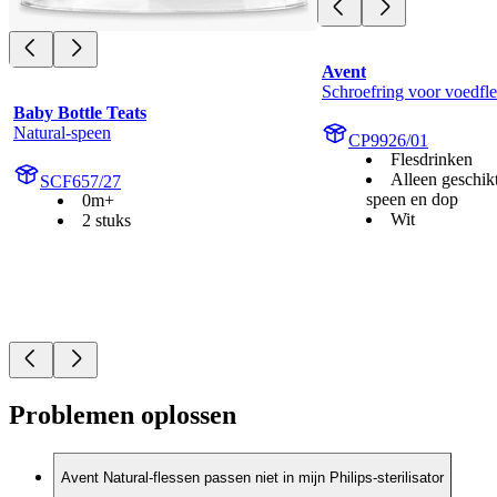
Avent
Schroefring voor voedfle
Baby Bottle Teats
Natural-speen
CP9926/01
Flesdrinken
Alleen geschik
SCF657/27
speen en dop
0m+
Wit
2 stuks
Problemen oplossen
Avent Natural-flessen passen niet in mijn Philips-sterilisator