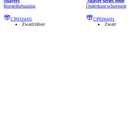
Shavers
 Shaver series 9000
Borstelbehuizing
Onderkant scheerunit
CP0324/01
CP0264/01
Zwart/zilver
Zwart