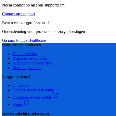
Neem contact op met ons supportteam
Contact met support
Bent u een zorgprofessional?
Ondersteuning voor professionele zorgoplossingen
Ga naar Philips Healthcare
Consumentenproducten
Klantenservice
Registreer uw product
Algemene voorwaarden
Bestelling zoeken
Zorgprofessionals
Ontdekken
Contact en ondersteuning
Customer service portal
Shops
Andere zakelijke oplossingen