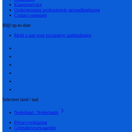
Klantenservice
Ondersteuning professionele gezondheidszorg
Contact opnemen
Blijf up-to-date
Meld u aan voor exclusieve aanbiedingen
Selecteer land / taal
Nederland / Nederlands
Privacyverklaring
Gebruiksvoorwaarden