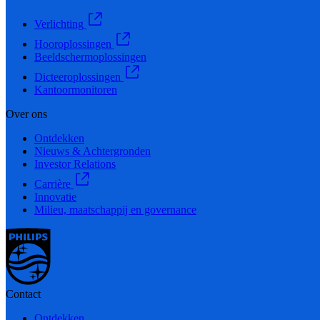
Verlichting
Hooroplossingen
Beeldschermoplossingen
Dicteeroplossingen
Kantoormonitoren
Over ons
Ontdekken
Nieuws & Achtergronden
Investor Relations
Carrière
Innovatie
Milieu, maatschappij en governance
Contact
Ontdekken