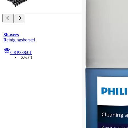
Shavers
Reinigingsborstel
CRP338/01
Zwart