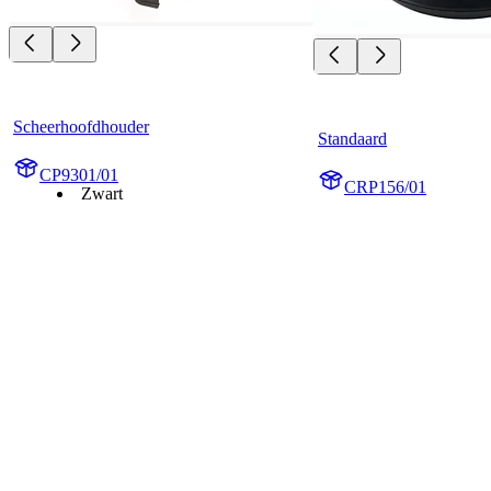
Scheerhoofdhouder
Standaard
CP9301/01
CRP156/01
Zwart