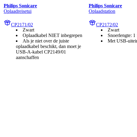
Philips Sonicare
Philips Sonicare
Oplaadreisetui
Oplaadstation
CP2171/02
CP2172/02
Zwart
Zwart
Oplaadkabel NIET inbegrepen
Snoerlengte: 1
Als je niet over de juiste
Met USB-uitei
oplaadkabel beschikt, dan moet je
USB-A-kabel CP2149/01
aanschaffen