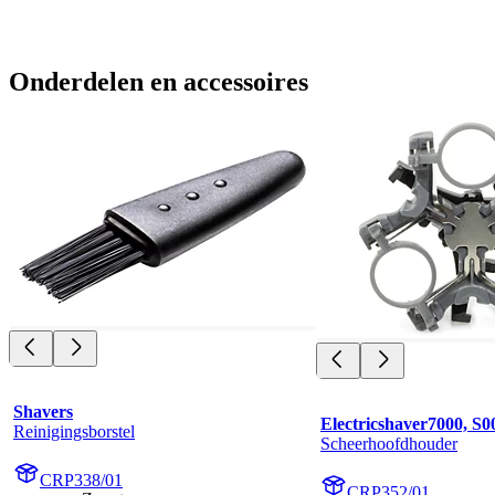
Onderdelen en accessoires
Shavers
Electricshaver7000, S0
Reinigingsborstel
Scheerhoofdhouder
CRP338/01
CRP352/01