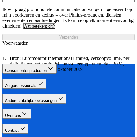
Ik wil graag promotionele communicatie ontvangen – gebaseerd op
mijn voorkeuren en gedrag – over Philips-producten, diensten,
evenementen en aanbiedingen. Ik kan me op elk moment eenvoudig
afmelden!
Wat betekent dit?
Verzenden
Voorwaarden
Bron: Euromonitor International Limited, verkoopvolume, per
definitie van categorie lichaamsscheerapparaten, data 2024,
onderzoek uitgevoerd in oktober 2024.
Consumentenproducten
Zorgprofessionals
Andere zakelijke oplossingen
Over ons
Contact