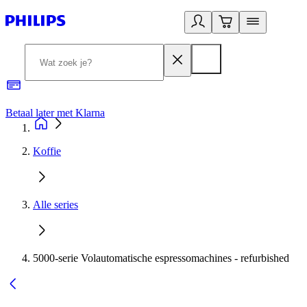
Betaal later met Klarna
R
Koffie
Alle series
5000-serie Volautomatische espressomachines - refurbished