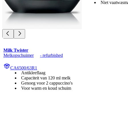
Niet vaatwasm
Milk Twister
Melkopschuimer	- refurbished
CA6500/63R1
Antikleeflaag
Capaciteit van 120 ml melk
Genoeg voor 2 cappuccino's
Voor warm en koud schuim