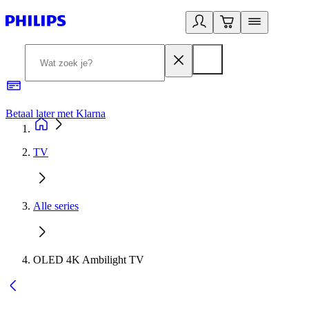
Betaal later met Klarna
R
TV
Alle series
OLED 4K Ambilight TV