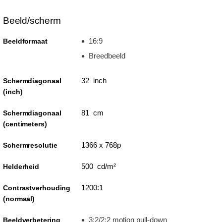
Beeld/scherm
16:9
Beeldformaat
Breedbeeld
32 inch
Schermdiagonaal
(inch)
81 cm
Schermdiagonaal
(centimeters)
1366 x 768p
Schermresolutie
500 cd/m²
Helderheid
1200:1
Contrastverhouding
(normaal)
3:2/2:2 motion pull-down
Beeldverbetering