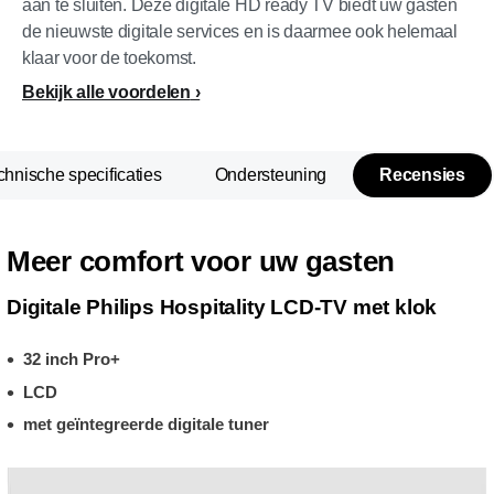
aan te sluiten. Deze digitale HD ready TV biedt uw gasten
de nieuwste digitale services en is daarmee ook helemaal
klaar voor de toekomst.
Bekijk alle voordelen
chnische specificaties
Ondersteuning
Recensies
Meer comfort voor uw gasten
Digitale Philips Hospitality LCD-TV met klok
32 inch Pro+
LCD
met geïntegreerde digitale tuner