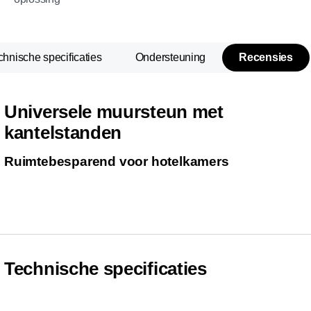
chnische specificaties
Ondersteuning
Recensies
Universele muursteun met
kantelstanden
Ruimtebesparend voor hotelkamers
Technische specificaties